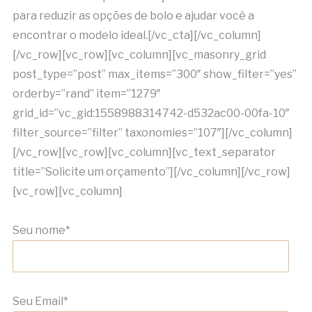
para reduzir as opções de bolo e ajudar você a
encontrar o modelo ideal.[/vc_cta][/vc_column]
[/vc_row][vc_row][vc_column][vc_masonry_grid
post_type=”post” max_items=”300″ show_filter=”yes”
orderby=”rand” item=”1279″
grid_id=”vc_gid:1558988314742-d532ac00-00fa-10″
filter_source=”filter” taxonomies=”107″][/vc_column]
[/vc_row][vc_row][vc_column][vc_text_separator
title=”Solicite um orçamento”][/vc_column][/vc_row]
[vc_row][vc_column]
Seu nome*
Seu Email*