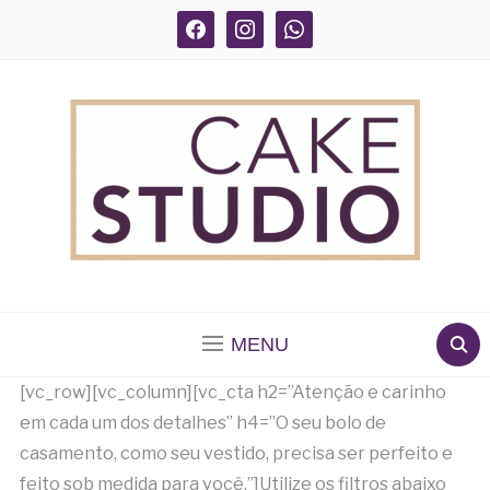
facebook
instagram
whatsapp
BOLOS DECORADOS E PARA DELIVERY EM SÃO
PAULO
MENU
[vc_row][vc_column][vc_cta h2=”Atenção e carinho
em cada um dos detalhes” h4=”O seu bolo de
casamento, como seu vestido, precisa ser perfeito e
feito sob medida para você.”]Utilize os filtros abaixo