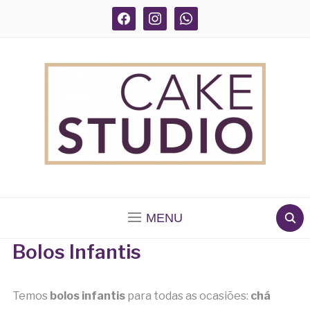
facebook
instagram
whatsapp
BOLOS DECORADOS E PARA DELIVERY EM SÃO
PAULO
MENU
Bolos Infantis
Temos
bolos infantis
para todas as ocasiões:
chá