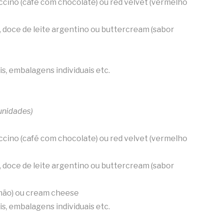
accino (café com chocolate) ou red velvet (vermelho
o, doce de leite argentino ou buttercream (sabor
s, embalagens individuais etc.
unidades)
accino (café com chocolate) ou red velvet (vermelho
o, doce de leite argentino ou buttercream (sabor
imão) ou cream cheese
s, embalagens individuais etc.