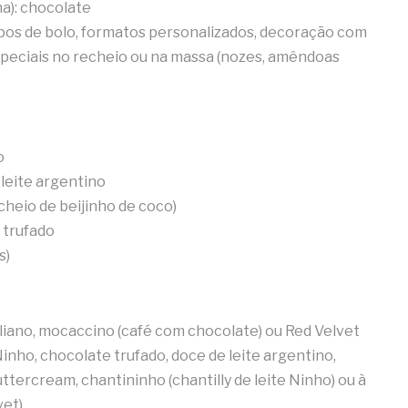
a): chocolate
pos de bolo, formatos personalizados, decoração com
especiais no recheio ou na massa (nozes, amêndoas
o
leite argentino
cheio de beijinho de coco)
 trufado
s)
ciliano, mocaccino (café com chocolate) ou Red Velvet
inho, chocolate trufado, doce de leite argentino,
uttercream, chantininho (chantilly de leite Ninho) ou à
vet)