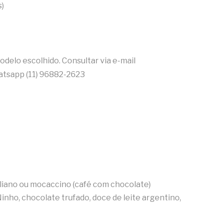
s)
delo escolhido. Consultar via e-mail
tsapp (11) 96882-2623
ciliano ou mocaccino (café com chocolate)
inho, chocolate trufado, doce de leite argentino,