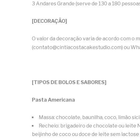
3 Andares Grande (serve de 130 a 180 pessoa
[DECORAÇÃO]
O valor da decoração varia de acordo com o mo
(contato@cintiacostacakestudio.com) ou Wha
[TIPOS DE BOLOS E SABORES]
Pasta Americana
Massa: chocolate, baunilha, coco, limão si
Recheio: brigadeiro de chocolate ou leite N
beijinho de coco ou doce de leite sem lactose