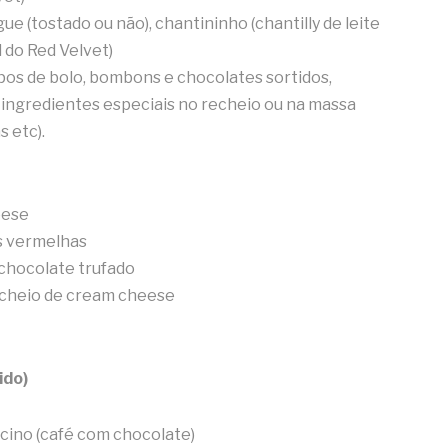
e (tostado ou não), chantininho (chantilly de leite
 do Red Velvet)
pos de bolo, bombons e chocolates sortidos,
 ingredientes especiais no recheio ou na massa
 etc).
eese
s vermelhas
chocolate trufado
echeio de cream cheese
ido)
cino (café com chocolate)