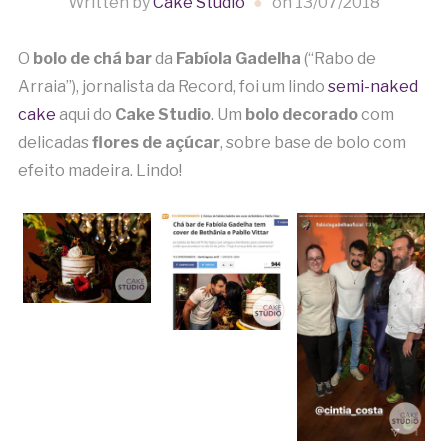
Written by
Cake Studio
on
13/07/2018
O
bolo de chá bar
da
Fabíola Gadelha
(“Rabo de
Arraia”), jornalista da Record, foi um lindo
semi-naked
cake
aqui do
Cake Studio
. Um
bolo decorado
com
delicadas
flores de açúcar
, sobre base de bolo com
efeito madeira. Lindo!