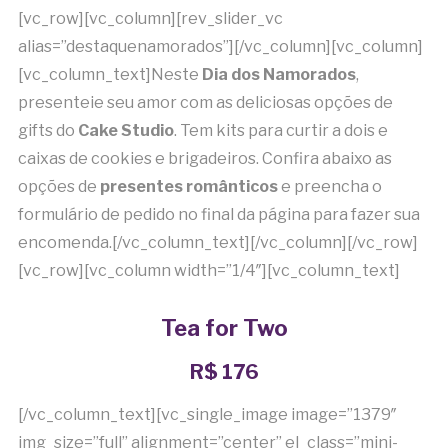
[vc_row][vc_column][rev_slider_vc
alias=”destaquenamorados”][/vc_column][vc_column]
[vc_column_text]Neste
Dia dos Namorados
,
presenteie seu amor com as deliciosas opções de
gifts do
Cake Studio
. Tem kits para curtir a dois e
caixas de cookies e brigadeiros. Confira abaixo as
opções de
presentes românticos
e preencha o
formulário de pedido no final da página para fazer sua
encomenda.[/vc_column_text][/vc_column][/vc_row]
[vc_row][vc_column width=”1/4″][vc_column_text]
Tea for Two
R$ 176
[/vc_column_text][vc_single_image image=”1379″
img_size=”full” alignment=”center” el_class=”mini-