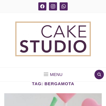
facebook
instagram
whatsapp
BOLOS DECORADOS E PARA DELIVERY EM SÃO
PAULO
MENU
TAG:
BERGAMOTA