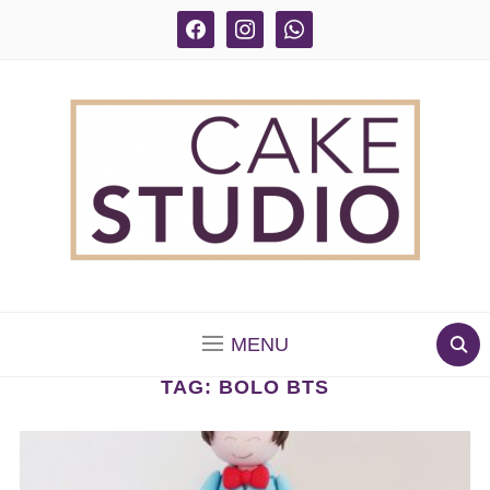
facebook
instagram
whatsapp
BOLOS DECORADOS E PARA DELIVERY EM SÃO
PAULO
MENU
TAG:
BOLO BTS