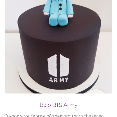
Bolo BTS Army
O Kpop virou febre e não demorou para chegar ao