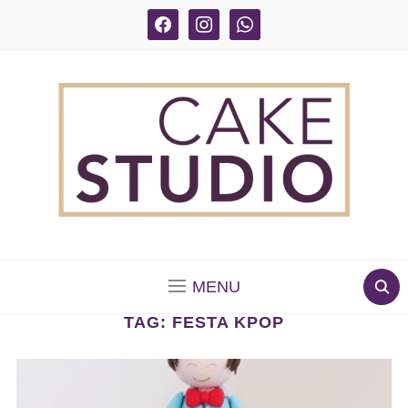
facebook
instagram
whatsapp
BOLOS DECORADOS E PARA DELIVERY EM SÃO
PAULO
MENU
TAG:
FESTA KPOP