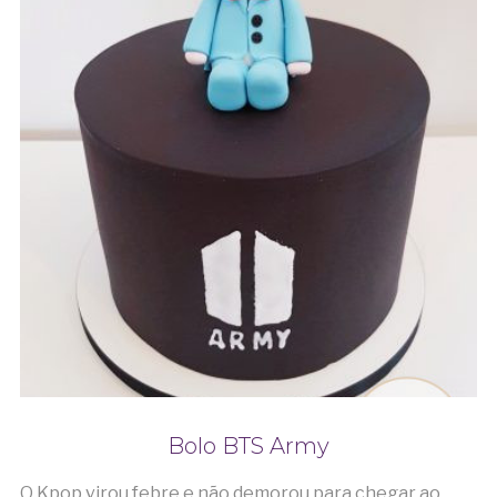
Bolo BTS Army
O Kpop virou febre e não demorou para chegar ao