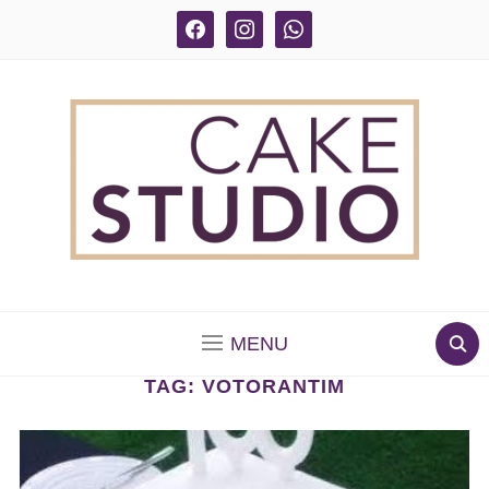
facebook
instagram
whatsapp
BOLOS DECORADOS E PARA DELIVERY EM SÃO
PAULO
MENU
TAG:
VOTORANTIM