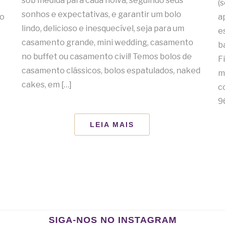
sob medida para cada noiva, seguindo seus
(
sonhos e expectativas, e garantir um bolo
do
a
lindo, delicioso e inesquecível, seja para um
e
casamento grande, mini wedding, casamento
b
no buffet ou casamento civil! Temos bolos de
F
casamento clássicos, bolos espatulados, naked
m
cakes, em […]
c
9
LEIA MAIS
SIGA-NOS NO INSTAGRAM