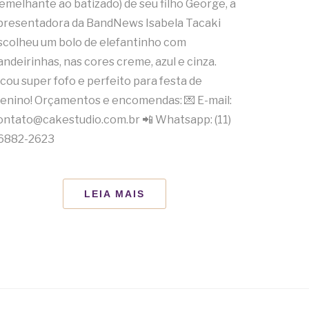
semelhante ao batizado) de seu filho George, a
presentadora da BandNews Isabela Tacaki
scolheu um bolo de elefantinho com
andeirinhas, nas cores creme, azul e cinza.
icou super fofo e perfeito para festa de
enino! Orçamentos e encomendas: 💌 E-mail:
ontato@cakestudio.com.br 📲 Whatsapp: (11)
6882-2623
LEIA MAIS