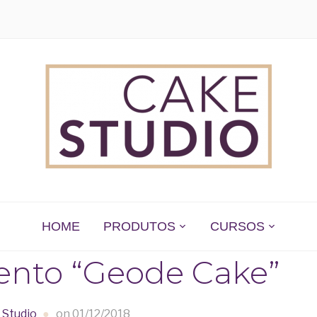
 EM SÃO PAULO
HOME
PRODUTOS
CURSOS
ento “Geode Cake”
 Studio
on
01/12/2018