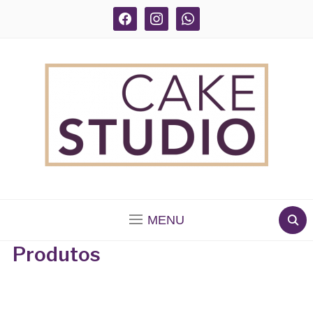
facebook
instagram
whatsapp
BOLOS DECORADOS E PARA DELIVERY EM SÃO
PAULO
MENU
Produtos