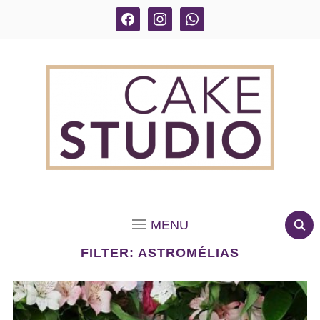
facebook
instagram
whatsapp
BOLOS DECORADOS E PARA DELIVERY EM SÃO
PAULO
MENU
FILTER:
ASTROMÉLIAS