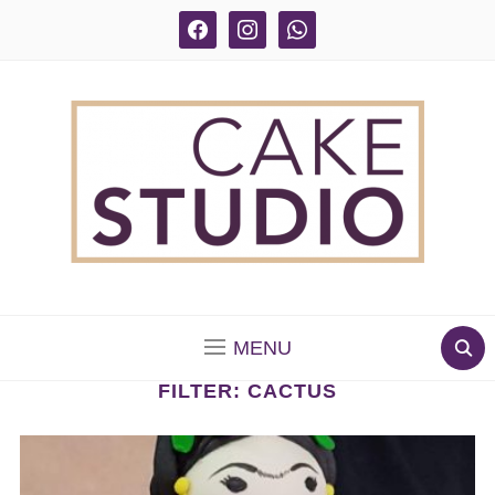
facebook
instagram
whatsapp
BOLOS DECORADOS E PARA DELIVERY EM SÃO
PAULO
MENU
FILTER:
CACTUS