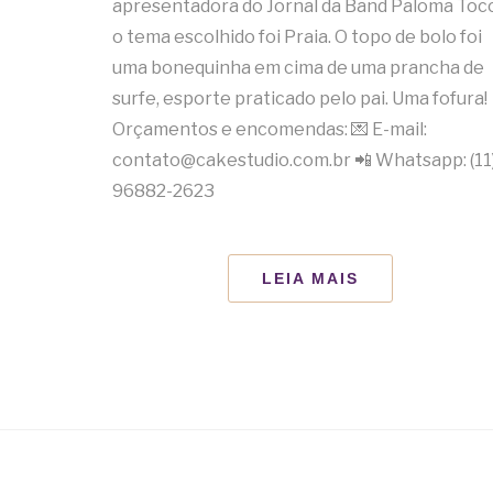
apresentadora do Jornal da Band Paloma Tocc
o tema escolhido foi Praia. O topo de bolo foi
uma bonequinha em cima de uma prancha de
surfe, esporte praticado pelo pai. Uma fofura!
Orçamentos e encomendas: 💌 E-mail:
contato@cakestudio.com.br 📲 Whatsapp: (11
96882-2623
LEIA MAIS