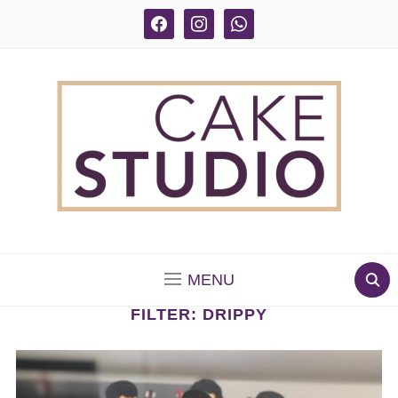
facebook
instagram
whatsapp
BOLOS DECORADOS E PARA DELIVERY EM SÃO
PAULO
MENU
FILTER:
DRIPPY