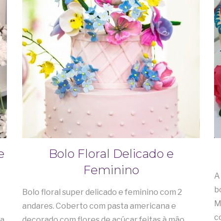
e
Bolo Floral Delicado e
Feminino
A
b
Bolo floral super delicado e feminino com 2
M
andares. Coberto com pasta americana e
c
ta
decorado com flores de açúcar feitas à mão,