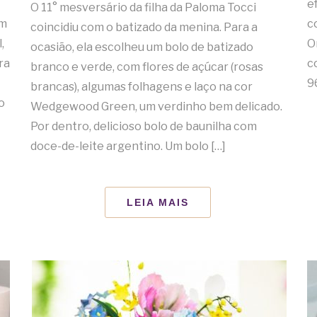
e
O 11° mesversário da filha da Paloma Tocci
em
c
coincidiu com o batizado da menina. Para a
,
O
ocasião, ela escolheu um bolo de batizado
ra
c
branco e verde, com flores de açúcar (rosas
9
brancas), algumas folhagens e laço na cor
o
Wedgewood Green, um verdinho bem delicado.
Por dentro, delicioso bolo de baunilha com
doce-de-leite argentino. Um bolo […]
LEIA MAIS