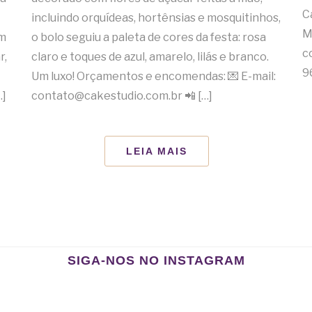
C
incluindo orquídeas, hortênsias e mosquitinhos,
M
om
o bolo seguiu a paleta de cores da festa: rosa
c
r,
claro e toques de azul, amarelo, lilás e branco.
9
Um luxo! Orçamentos e encomendas: 💌 E-mail:
…]
contato@cakestudio.com.br 📲 […]
LEIA MAIS
SIGA-NOS NO INSTAGRAM