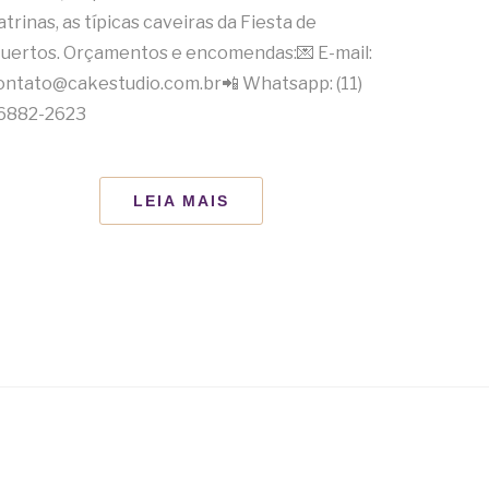
atrinas, as típicas caveiras da Fiesta de
uertos. Orçamentos e encomendas:💌 E-mail:
ontato@cakestudio.com.br📲 Whatsapp: (11)
6882-2623
LEIA MAIS