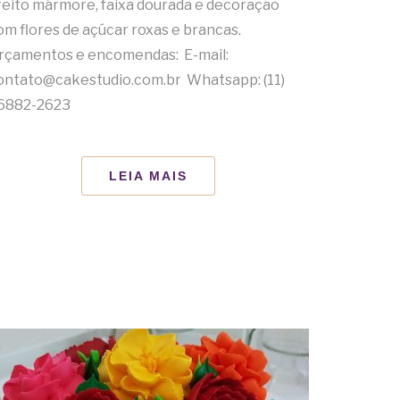
feito mármore, faixa dourada e decoração
om flores de açúcar roxas e brancas.
rçamentos e encomendas: E-mail:
ontato@cakestudio.com.br Whatsapp: (11)
6882-2623
LEIA MAIS