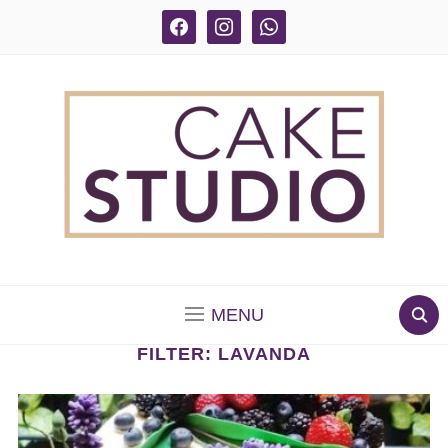
facebook
instagram
whatsapp
BOLOS DECORADOS E PARA DELIVERY EM SÃO
PAULO
MENU
FILTER:
LAVANDA