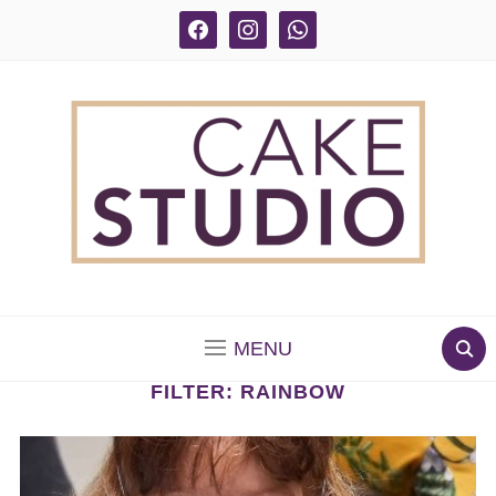
facebook
instagram
whatsapp
BOLOS DECORADOS E PARA DELIVERY EM SÃO
PAULO
MENU
FILTER:
RAINBOW