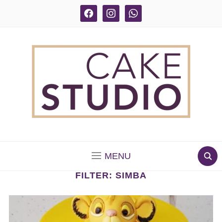
facebook
instagram
whatsapp
BOLOS DECORADOS E PARA DELIVERY EM SÃO
PAULO
MENU
FILTER:
SIMBA