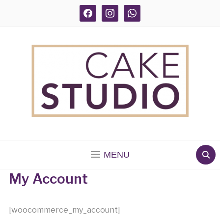
facebook
instagram
whatsapp
BOLOS DECORADOS E PARA DELIVERY EM SÃO
PAULO
MENU
My Account
[woocommerce_my_account]