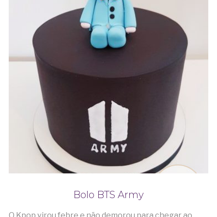
Bolo BTS Army
O Kpop virou febre e não demorou para chegar ao