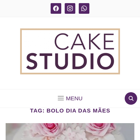
facebook
instagram
whatsapp
BOLOS DECORADOS E PARA DELIVERY EM SÃO
PAULO
MENU
TAG:
BOLO DIA DAS MÃES