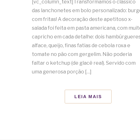
[vc_column_text]Transformamos o clássico
das lanchonetes em bolo personalizado: burg
com fritas! A decoração deste apetitoso x-
salada foi feita em pasta americana, com muit
capricho em cada detalhe: dois hambúrgueres
alface, queijo, finas fatias de cebola roxa e
tomate no pão com gergelim. Não poderia
faltar o ketchup (de glacê real). Servido com
uma generosa porção […]
LEIA MAIS