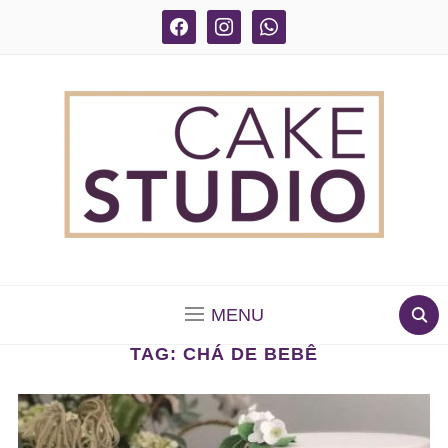
facebook
instagram
whatsapp
BOLOS DECORADOS E PARA DELIVERY EM SÃO
PAULO
MENU
TAG:
CHÁ DE BEBÊ