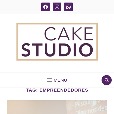
facebook
instagram
whatsapp
BOLOS DECORADOS E PARA DELIVERY EM SÃO
PAULO
MENU
TAG:
EMPREENDEDORES