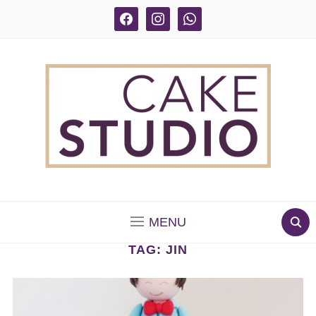
facebook
instagram
whatsapp
BOLOS DECORADOS E PARA DELIVERY EM SÃO
PAULO
MENU
TAG:
JIN