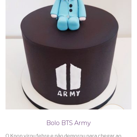
Bolo BTS Army
O Kpop virou febre e não demorou para chegar ao