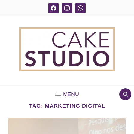
facebook
instagram
whatsapp
BOLOS DECORADOS E PARA DELIVERY EM SÃO
PAULO
MENU
TAG:
MARKETING DIGITAL