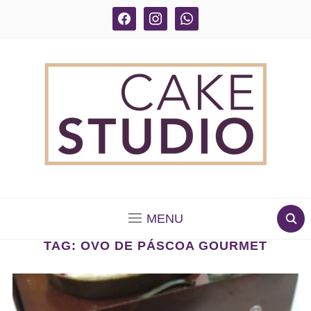
facebook
instagram
whatsapp
BOLOS DECORADOS E PARA DELIVERY EM SÃO
PAULO
MENU
TAG:
OVO DE PÁSCOA GOURMET