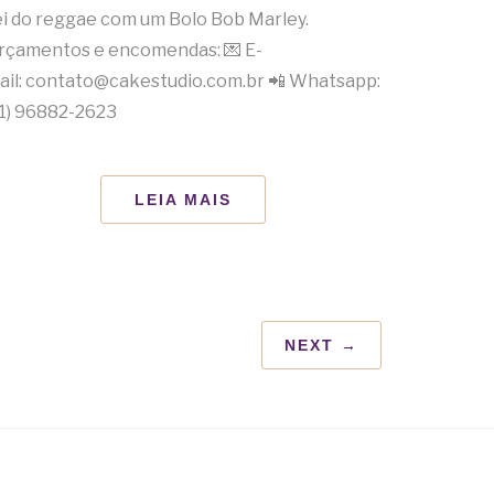
ei do reggae com um Bolo Bob Marley.
rçamentos e encomendas: 💌 E-
ail: contato@cakestudio.com.br 📲 Whatsapp:
11) 96882-2623
LEIA MAIS
NEXT →