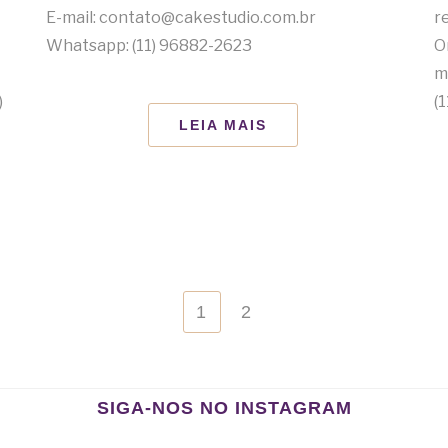
E-mail: contato@cakestudio.com.br
r
Whatsapp: (11) 96882-2623
O
m
)
(
LEIA MAIS
1
2
SIGA-NOS NO INSTAGRAM