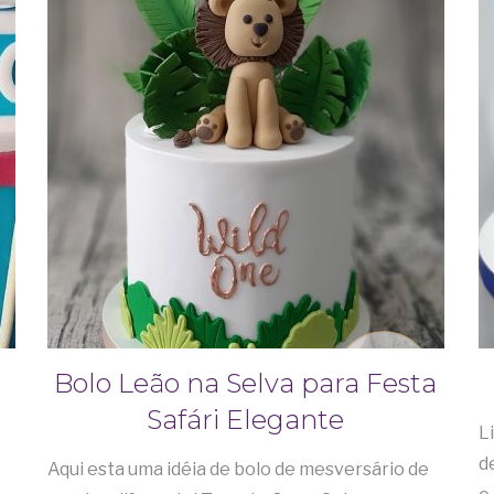
Bolo Leão na Selva para Festa
Safári Elegante
L
d
Aqui esta uma idéia de bolo de mesversário de