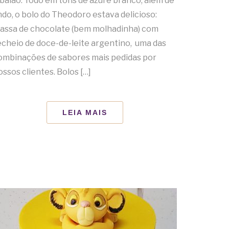
 balão. Todo em tons de azul e branco, além de
indo, o bolo do Theodoro estava delicioso:
assa de chocolate (bem molhadinha) com
echeio de doce-de-leite argentino, uma das
ombinações de sabores mais pedidas por
ossos clientes. Bolos […]
LEIA MAIS