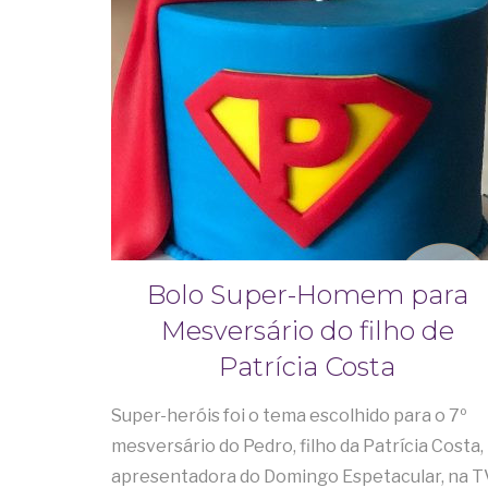
Bolo Super-Homem para
Mesversário do filho de
Patrícia Costa
Super-heróis foi o tema escolhido para o 7º
mesversário do Pedro, filho da Patrícia Costa,
apresentadora do Domingo Espetacular, na T