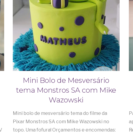
Mini Bolo de Mesversário
tema Monstros SA com Mike
Wazowski
Mini bolo de mesversário tema do filme da
P
Pixar Monstros SA com Mike Wazowski no
a
V
topo. Uma fofura! Orçamentos e encomendas:
R