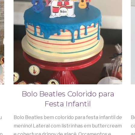
Bolo Beatles Colorido para
Festa Infantil
u
Bolo Beatles bem colorido para festa infantil de
B
menino! Lateral com listrinhas em buttercream
c
lo
e cobertura drippy de glacê. Orçamentos e
a