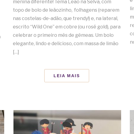
e
menina diferente! Tema Leão na Selva, com
l
topo de bolo de leãozinho, folhagens (reparem
m
nas costelas-de-adão, que trendy!) e, na lateral,
r
escrito “Wild One” em cobre (ou rosé gold), para
c
celebrar o primeiro mês de gêmeas. Um bolo
a
n
elegante, lindo e delicioso, com massa de limão
[…]
LEIA MAIS