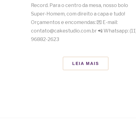
Record. Para o centro da mesa, nosso bolo
Super-Homem, com direito a capa e tudo!
Orçamentos e encomendas: 💌 E-mail:
contato@cakestudio.com.br 📲 Whatsapp: (11
96882-2623
LEIA MAIS
PAGINAÇÃO
DE
POSTS