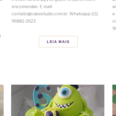
encomendas: E-mail:
a
contato@cakestudio.com.br Whatsapp: (11)
e
96882-2623
c
9
)
LEIA MAIS