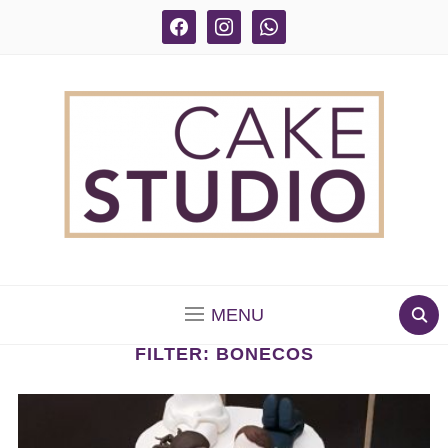
facebook
instagram
whatsapp
BOLOS DECORADOS E PARA DELIVERY EM SÃO
PAULO
MENU
FILTER:
BONECOS