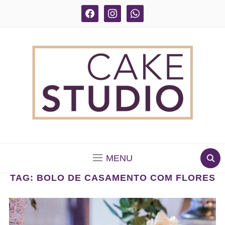
facebook
instagram
whatsapp
BOLOS DECORADOS E PARA DELIVERY EM SÃO
PAULO
MENU
TAG:
BOLO DE CASAMENTO COM FLORES