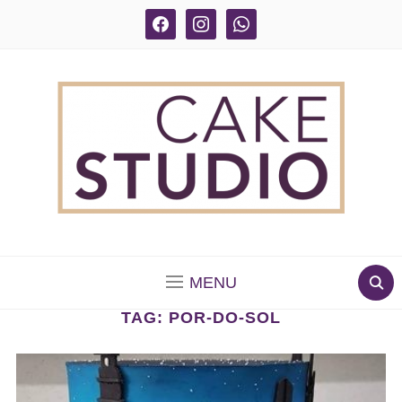
facebook
instagram
whatsapp
BOLOS DECORADOS E PARA DELIVERY EM SÃO
PAULO
MENU
TAG:
POR-DO-SOL