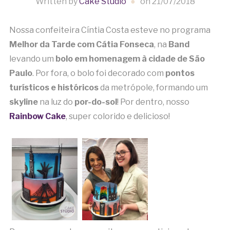
Written by
Cake Studio
on
21/07/2018
Nossa confeiteira Cíntia Costa esteve no programa
Melhor da Tarde com Cátia Fonseca
, na
Band
levando um
bolo em homenagem à cidade de São
Paulo
. Por fora, o bolo foi decorado com
pontos
turísticos e históricos
da metrópole, formando um
skyline
na luz do
por-do-sol
! Por dentro, nosso
Rainbow Cake
, super colorido e delicioso!