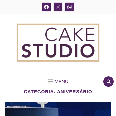
facebook
instagram
whatsapp
BOLOS DECORADOS E PARA DELIVERY EM SÃO
PAULO
MENU
CATEGORIA:
ANIVERSÁRIO