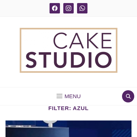
facebook
instagram
whatsapp
BOLOS DECORADOS E PARA DELIVERY EM SÃO
PAULO
MENU
FILTER:
AZUL